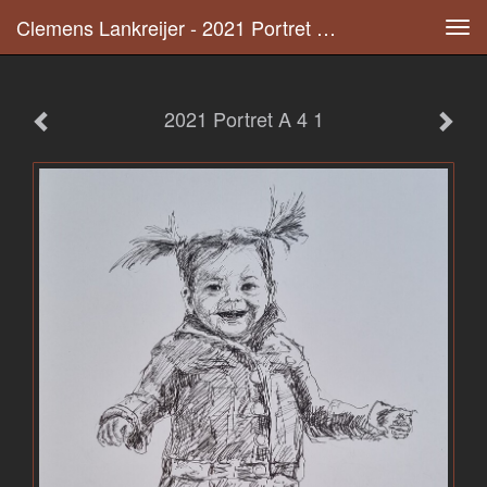
Clemens Lankreijer - 2021 Portret A 4 1
Tog
navi
2021 Portret A 4 1